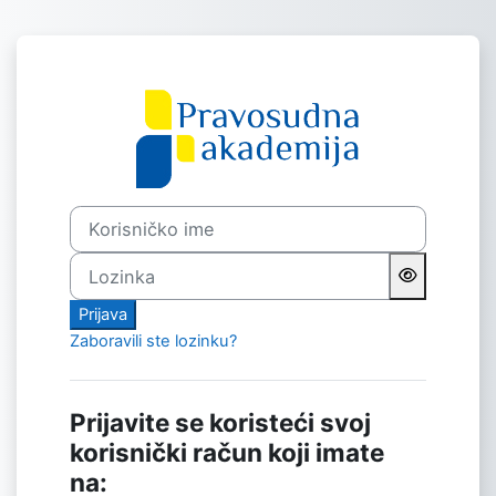
Preskoči na sadržaj
Prijavi se na P
Korisničko ime
Lozinka
Prijava
Zaboravili ste lozinku?
Prijavite se koristeći svoj
korisnički račun koji imate
na: